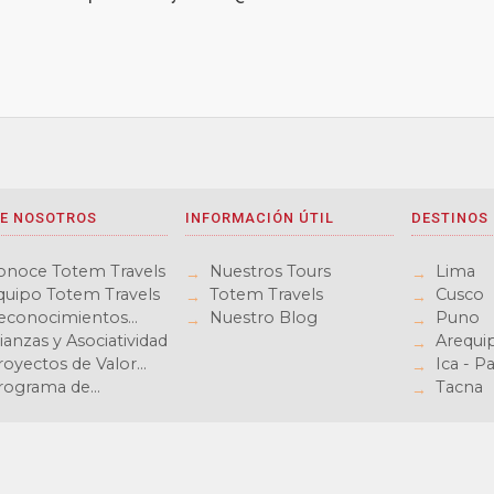
E NOSOTROS
INFORMACIÓN ÚTIL
DESTINOS
onoce Totem Travels
Nuestros Tours
Lima
quipo Totem Travels
Totem Travels
Cusco
econocimientos
Nuestro Blog
Puno
otem Travels
ianzas y Asociatividad
Arequi
royectos de Valor
Ica - P
ompartido
rograma de
Tacna
ompetitividad para la
adena de Turismo