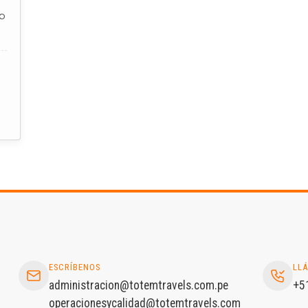
pp
ESCRÍBENOS
LL
administracion@totemtravels.com.pe
+5
operacionesycalidad@totemtravels.com