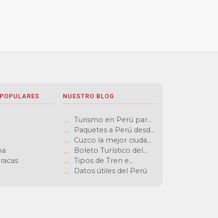
 POPULARES
NUESTRO BLOG
Turismo en Perú para
mexicanos: Cultura,
Paquetes a Perú desde
aventura y sabores
Colombia: vuelos
Cuzco la mejor ciudad
inolvidables
baratos y experiencias
de América
pa
Boleto Turístico del
únicas
Cusco
aracas
Tipos de Tren e
Ingreso a Machu
Datos útiles del Perú
Picchu