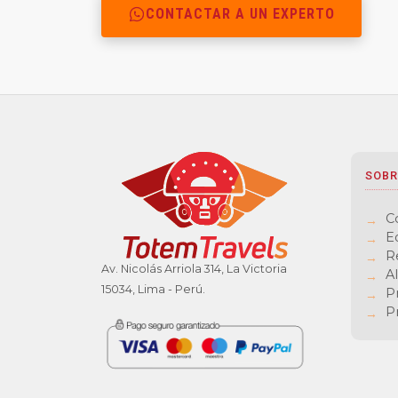
CONTACTAR A UN EXPERTO
SOBR
C
E
R
Av. Nicolás Arriola 314, La Victoria
T
Al
15034, Lima - Perú.
P
c
P
C
c