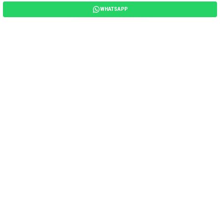
WHATSAPP
Continúa la aventura
Tours
Relacionados
Explora otras experiencias diseñadas con
el mismo nivel de exclusividad y detalle
para complementar tu viaje.