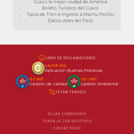
baratos y experiencias únicas
Cuzco la mejor ciudad de América
Boleto Turístico del Cusco
Tipos de Tren e Ingreso a Machu Picchu
Datos útiles del Perú
LIBRO DE RECLAMACIONES
CALTUR ORO
Aplicación Buenas Prácticas
ISO 9001
ISO 14001
Gestión de calidad
Gestión Ambiental
TOTEM TRAVELS
DEJAR COMENTARIO
TRABAJA CON NOSOTROS
CONTÁCTENOS