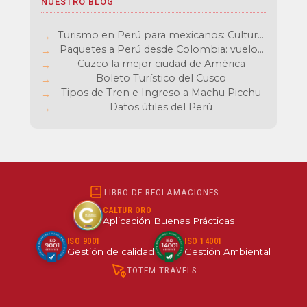
NUESTRO BLOG
Turismo en Perú para mexicanos: Cultura,
aventura y sabores inolvidables
Paquetes a Perú desde Colombia: vuelos
baratos y experiencias únicas
Cuzco la mejor ciudad de América
Boleto Turístico del Cusco
Tipos de Tren e Ingreso a Machu Picchu
Datos útiles del Perú
LIBRO DE RECLAMACIONES
CALTUR ORO
Aplicación Buenas Prácticas
ISO 9001
ISO 14001
Gestión de calidad
Gestión Ambiental
TOTEM TRAVELS